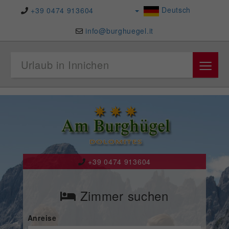
Deutsch
+39 0474 913604
info@burghuegel.it
≡
Urlaub in Innichen
+39 0474 913604
Zimmer suchen
Anreise