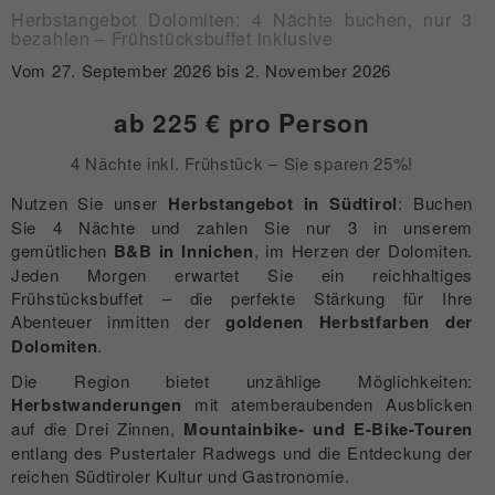
Herbstangebot Dolomiten: 4 Nächte buchen, nur 3
bezahlen – Frühstücksbuffet inklusive
Vom
27. September 2026
bis
2. November 2026
ab 225 € pro Person
4 Nächte inkl. Frühstück – Sie sparen 25%!
Nutzen Sie unser
Herbstangebot in Südtirol
: Buchen
Sie 4 Nächte und zahlen Sie nur 3 in unserem
gemütlichen
B&B in Innichen
, im Herzen der Dolomiten.
Jeden Morgen erwartet Sie ein reichhaltiges
Frühstücksbuffet – die perfekte Stärkung für Ihre
Abenteuer inmitten der
goldenen Herbstfarben der
Dolomiten
.
Die Region bietet unzählige Möglichkeiten:
Herbstwanderungen
mit atemberaubenden Ausblicken
auf die Drei Zinnen,
Mountainbike- und E-Bike-Touren
entlang des Pustertaler Radwegs und die Entdeckung der
reichen Südtiroler Kultur und Gastronomie.