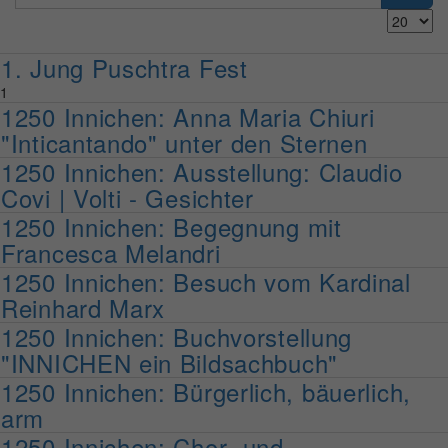
Titels
Anzeige
eingeben
#
1. Jung Puschtra Fest
1
1250 Innichen: Anna Maria Chiuri
"Inticantando" unter den Sternen
1250 Innichen: Ausstellung: Claudio
Covi | Volti - Gesichter
1250 Innichen: Begegnung mit
Francesca Melandri
1250 Innichen: Besuch vom Kardinal
Reinhard Marx
1250 Innichen: Buchvorstellung
"INNICHEN ein Bildsachbuch"
1250 Innichen: Bürgerlich, bäuerlich,
arm
1250 Innichen: Chor- und