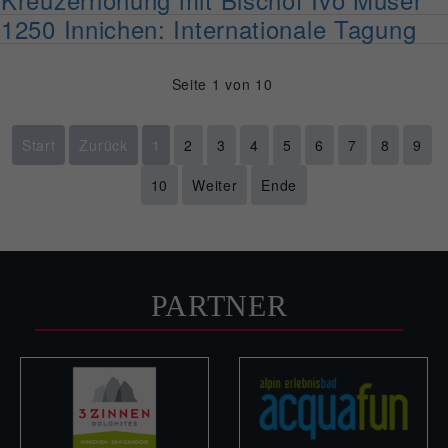
1250 Innichen: Internationale Tagung
Seite 1 von 10
Start
Zurück
1
2
3
4
5
6
7
8
9
10
Weiter
Ende
PARTNER