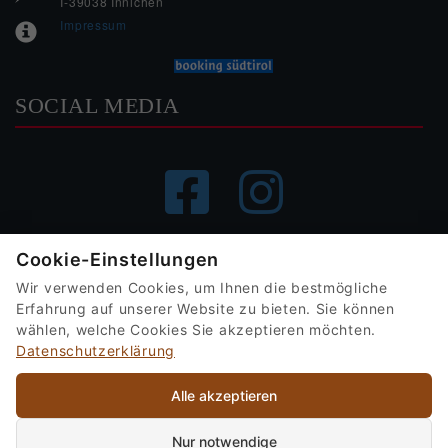
I-39038 Innichen
Impressum
SOCIAL MEDIA
Garni
Garni
Garni
-
-
-
INFORMATIONEN
Cookie-Einstellungen
Wir verwenden Cookies, um Ihnen die bestmögliche
Garni - Hotel Am Burghügel
Hotel
Hotel
Hotel
Erfahrung auf unserer Website zu bieten. Sie können
wählen, welche Cookies Sie akzeptieren möchten.
Innichen / Fam. Bergmann
Datenschutzerklärung
Freisingerstr. 6/A
Am
Am
Am
I-39038 Innichen
Alle akzeptieren
Südtirol/Italien
Telefon:
+39 0474 913604
Nur notwendige